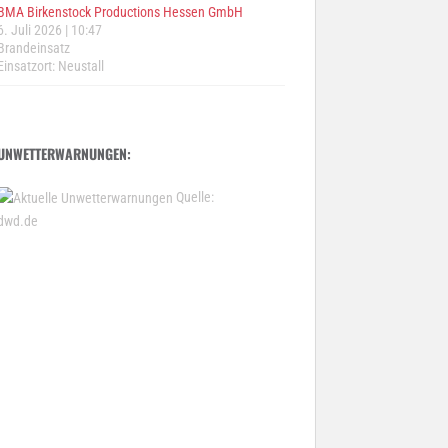
BMA Birkenstock Productions Hessen GmbH
6. Juli 2026
|
10:47
Brandeinsatz
Einsatzort: Neustall
UNWETTERWARNUNGEN:
Quelle:
dwd.de