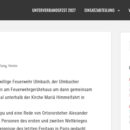
UNTERVERBANDSFEST 2027
EINSATZABTEILUNG
,
ilung
Verein
iwillige Feuerwehr Ulmbach, der Ulmbacher
sten am Feuerwehrgerätehaus um dann gemeinsam
l unterhalb der Kirche Mariä Himmelfahrt in
Rapu und eine Rede von Ortsvorsteher Alexander
n Personen des ersten und zweiten Weltkrieges
ignisse des letzten Freitags in Paris gedacht.