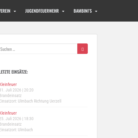
VEREIN
JUGENDFEUERWEHR
BAMBINI’S
Suchen
nach:
LETZTE EINSÄTZE:
Kleinfeuer
31. Juli 2026
|
20:20
Brandeinsatz
Einsatzort: Ulmbach Richtung Uerzell
Kleinfeuer
25. Juli 2026
|
18:30
Brandeinsatz
Einsatzort: Ulmbach