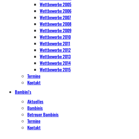
Wettbewerbe 2005
Wettbewerbe 2006
Wettbewerbe 2007
Wettbewerbe 2008
Wettbewerbe 2009
Wettbewerbe 2010
Wettbewerbe 2011
Wettbewerbe 2012
Wettbewerbe 2013
Wettbewerbe 2014
Wettbewerbe 2015
Termine
Kontakt
Bambini’s
Aktuelles
Bambinis
Betreuer Bambinis
Termine
Kontakt