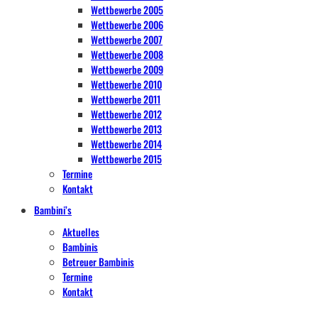
Wettbewerbe 2005
Wettbewerbe 2006
Wettbewerbe 2007
Wettbewerbe 2008
Wettbewerbe 2009
Wettbewerbe 2010
Wettbewerbe 2011
Wettbewerbe 2012
Wettbewerbe 2013
Wettbewerbe 2014
Wettbewerbe 2015
Termine
Kontakt
Bambini’s
Aktuelles
Bambinis
Betreuer Bambinis
Termine
Kontakt