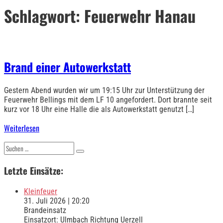
Schlagwort:
Feuerwehr Hanau
Brand einer Autowerkstatt
Gestern Abend wurden wir um 19:15 Uhr zur Unterstützung der
Feuerwehr Bellings mit dem LF 10 angefordert. Dort brannte seit
kurz vor 18 Uhr eine Halle die als Autowerkstatt genutzt […]
Weiterlesen
Suchen
nach:
Letzte Einsätze:
Kleinfeuer
31. Juli 2026
|
20:20
Brandeinsatz
Einsatzort: Ulmbach Richtung Uerzell